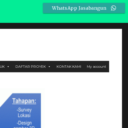
X
WhatsApp Jasabangun
mulya Bekasi, Workshop: JL. MT Haryono No.6 Setu, Bekasi
UK
DAFTAR PROYEK
KONTAK KAMI
My account