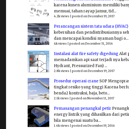
karena kusen aluminium memiliki banya
memuai, tahan rayap jamur, tid...
4.2k views
|
posted on December 19, 2017
Perancangan sistem tata udara (HVAC)
kebersihan dan pendistribusiannya se
dan mencapai kondisi nyaman bagi o...
4k views
|
posted on December 31, 2016
Instalasi alat fire safety digedung
Alat
memadamkan api saat terjadi nya kebakar
Hydrant, Pressurized Fan) ...
2.8k views
|
posted on December 19, 2017
Prosedur operasi crane
SOP Mengoprasi
tingkat resiko yang tinggi Karena b
benda2 kontruksi, baja, beto...
2.1k views
|
posted on November 11, 2017
Pemasangan penangkal petir
Penangka
energy listrik yang dihasilkan dari pet
bila mengenai suatu ba...
1.6k views
|
posted on December 19, 2016