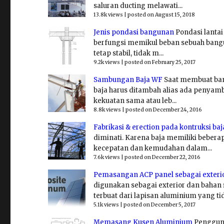
saluran ducting melawati...
13.8k views
|
posted on August 15, 2018
Jenis pondasi bangunan
Pondasi lanta
berfungsi memikul beban sebuah bangu
tetap stabil, tidak m...
9.2k views
|
posted on February 25, 2017
Sambungan Baja WF
Saat membuat ban
baja harus ditambah alias ada penya
kekuatan sama atau leb...
8.8k views
|
posted on December 24, 2016
Fabrikasi & erection pada kontruksi baj
diminati. Karena baja memiliki beberap
kecepatan dan kemudahan dalam...
7.6k views
|
posted on December 22, 2016
Pemasangan ACP panel sebagai exteri
digunakan sebagai exterior dan bahan
terbuat dari lapisan aluminium yang ti
5.1k views
|
posted on December 5, 2017
Memasang Kusen Aluminium
Penggun