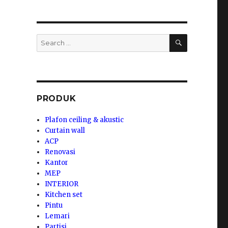
SEARCH
Search
for:
PRODUK
Plafon ceiling & akustic
Curtain wall
ACP
Renovasi
Kantor
MEP
INTERIOR
Kitchen set
Pintu
Lemari
Partisi