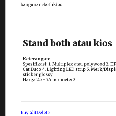
bangunan>bothkios
Stand both atau kios
Keterangan:
Spesifikasi: 1. Multiplex atau polywood 2. H
Cat Duco 4. Lighting LED strip 5. Merk/Displ
sticker glossy
Harga:2.5 - 3.5 per meter2
Buy
Edit
Delete