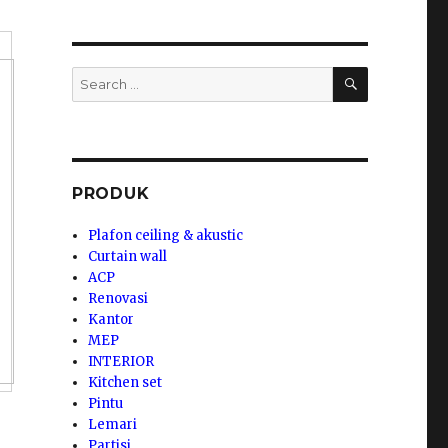
SEARCH
Search
for:
PRODUK
Plafon ceiling & akustic
Curtain wall
ACP
Renovasi
Kantor
MEP
INTERIOR
Kitchen set
Pintu
Lemari
Partisi