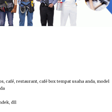
, café, restaurant, café box tempat usaha anda, model
nda
ndek, dll