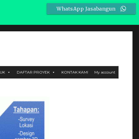
X
WhatsApp Jasabangun
mulya Bekasi, Workshop: JL. MT Haryono No.6 Setu, Bekasi
UK
DAFTAR PROYEK
KONTAK KAMI
My account